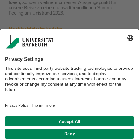
Ideen, sondern vielmehr um einen Ausgangspunkt für
unsere Reise zu einem umweltfreundlichen Summer
Feeling am Unistrand 2026.
Nachhaltigkeitsbericht
Eine feste Säule unserer Nachhaltigkeitsstrategie ist zudem
die Transparenz im Bereich Nachhaltigkeit. Daher erfolgt
eine detaillierte Dokumentation der umgesetzten
Maßnahmen im abschließenden
Nachhaltigkeitsbericht
, der
nach dem Abschluss der Veranstaltung veröffentlicht wird.
Damit wollen wir nicht nur Transparenz schaffen, sondern
auch einen Beitrag zur Weiterentwicklung und Verbreitung
nachhaltiger Veranstaltungspraktiken leisten.
Verantwortlich für die Redaktion:
Summer Feeling Webteam
Datenschutz / Disclaimer
Barrierefreiheitserklärung
Impressum